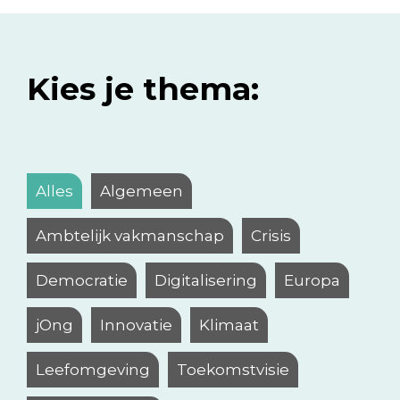
Kies je thema:
Alles
Algemeen
Ambtelijk vakmanschap
Crisis
Democratie
Digitalisering
Europa
jOng
Innovatie
Klimaat
Leefomgeving
Toekomstvisie