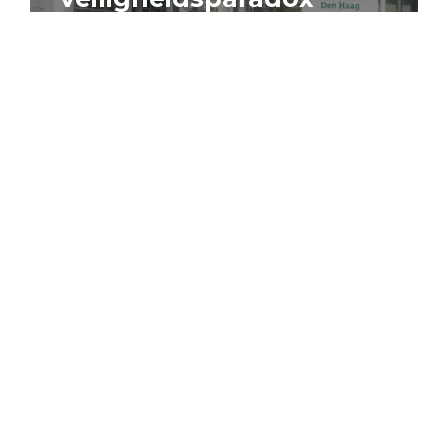
4 augustus 2026
Artikel
Algemeen
Sociaal domein
Jouke Schaafsma
Compensatieregelingen:
zes inzichten voor
effectieve uitvoering