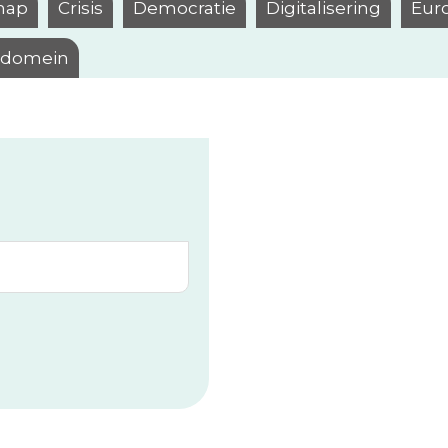
hap
Crisis
Democratie
Digitalisering
Eur
l domein