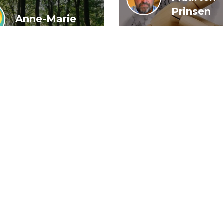
Prinsen
Anne-Marie
Buis en
De wendbar
Caroline
rijksoverheid
Wiedenhof
het kan wel
igeren in
n woud van
arden
21 juli 2026
16 j
Algemeen
Artikel
Dem
Dirk-Jan de