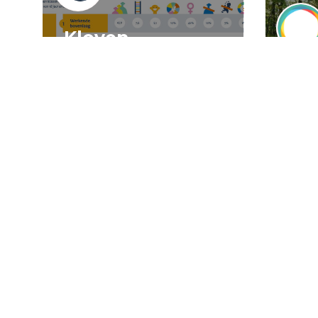
Kloven,
spookkloven, en
het
klovenspook
Nav
ee
wa
23 juli 2026
Artikel
Democratie
Alain Hoekstra