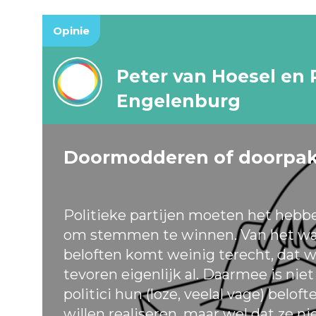
Opinie
Peter van Hoesel en 
Engelenburg
Doormodderen of doorpa
Politieke partijen moeten het hebb
om stemmen te winnen. Van het wa
beloften komt weinig terecht, dat w
tevoren eigenlijk al. Daarmee is nie
politici hun (loze, veelal vage) belof
willen realiseren, maar wel dat ze ni