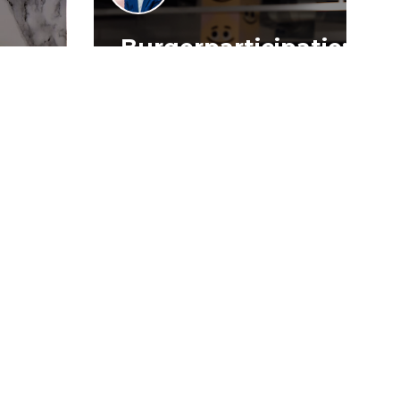
Burgerparticipatie:
e
willen is nog
:
geen doen
uli 2026
16 juli 2026
ocratie
Verslag
Democratie
jOng
jOng
Politiek