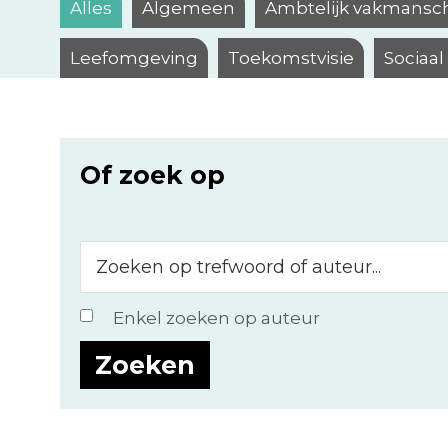
Alles
Algemeen
Ambtelijk vakmansc
Leefomgeving
Toekomstvisie
Sociaa
Of zoek op
Zoeken
op
trefwoord
Enkel zoeken op auteur
of
auteur...