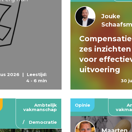
Jouke
Schaafs
Compensatie
zes inzichten
voor effectie
uitvoering
tus 2026
|
Leestijd:
4 - 6 min
30 j
Ambtelijk
Opinie
Am
vakmanschap
vakma
Democratie
Maarten