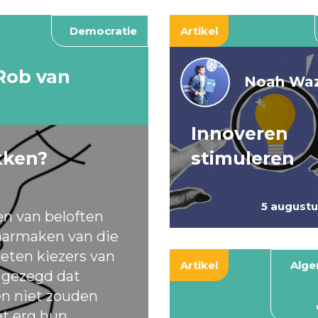
Democratie
Artikel
Rob van
Noah Waz
Innoveren
kken?
stimuleren
5 august
en van beloften
armaken van die
eten kiezers van
Artikel
Alg
t gezegd dat
ten niet zouden
et erg hun