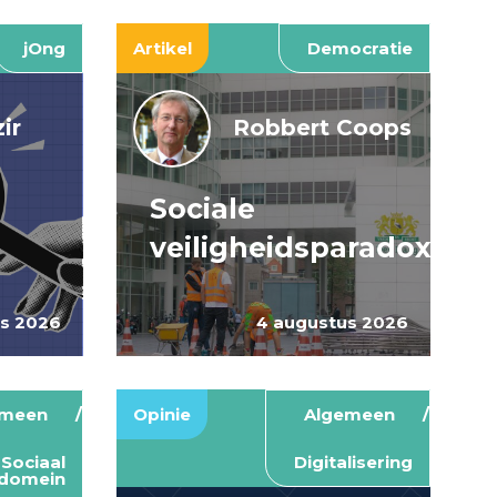
jOng
Artikel
Democratie
ir
Robbert Coops
Sociale
veiligheidsparadox
us 2026
4 augustus 2026
emeen
Opinie
Algemeen
Sociaal
Digitalisering
domein