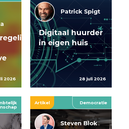
Patrick Spigt
ma
Digitaal huurder
regelingen:
in eigen huis
ve
uli 2026
28 juli 2026
btelijk
Artikel
Democratie
nschap
Steven Blok