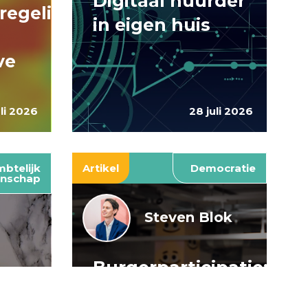
Digitaal huurder
regelingen:
in eigen huis
ve
uli 2026
28 juli 2026
btelijk
Artikel
Democratie
nschap
Steven Blok
Burgerparticipatie:
e
willen is nog
: