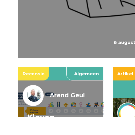
6 augus
Recensie
Algemeen
Artikel
Arend Geul
Kloven,
spookkloven, en