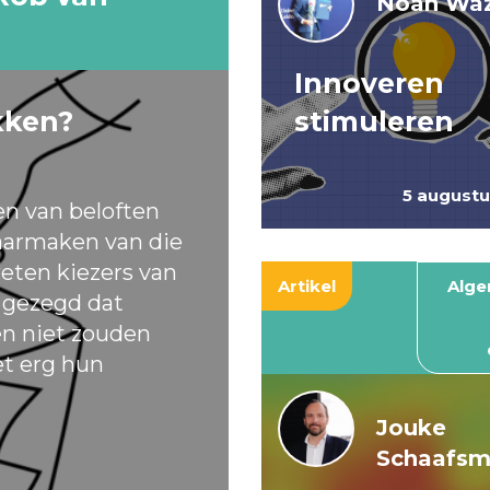
Noah Waz
Innoveren
kken?
stimuleren
5 august
en van beloften
armaken van die
eten kiezers van
Artikel
Alg
t gezegd dat
ten niet zouden
et erg hun
Jouke
Schaafs