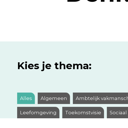
Kies je thema:
Alles
Algemeen
Ambtelijk vakmansc
Leefomgeving
Toekomstvisie
Sociaa