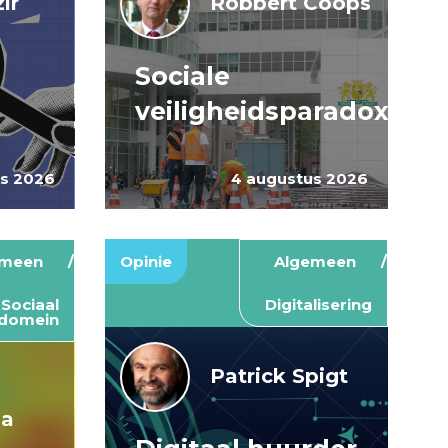
ir
Robbert Coops
Sociale
veiligheidsparadox
us 2026
4 augustus 2026
emeen
Opinie
Algemeen
Sociaal
Digitalisering
domein
Patrick Spigt
ma