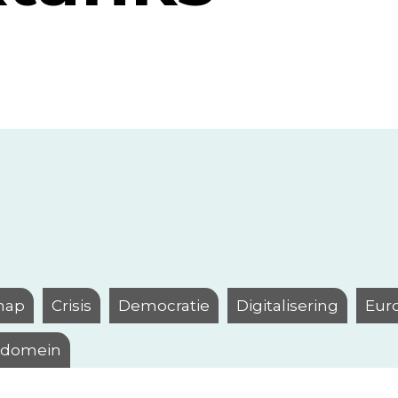
hap
Crisis
Democratie
Digitalisering
Eur
l domein