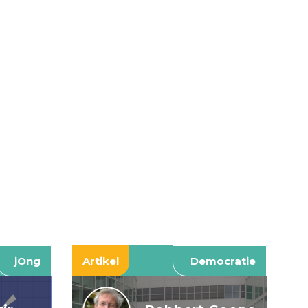
jOng
Artikel
Democratie