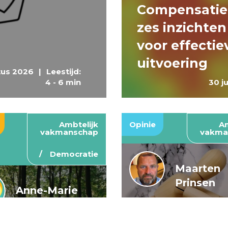
Compensatie
zes inzichten
voor effectie
uitvoering
tus 2026
|
Leestijd:
4 - 6 min
30 j
Ambtelijk
Opinie
Am
vakmanschap
vakma
Democratie
Maarten
Prinsen
Anne-Marie
Buis en
De wendbar
Caroline
rijksoverheid