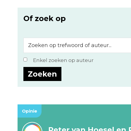
Of zoek op
Zoeken
op
trefwoord
Enkel zoeken op auteur
of
auteur...
Opinie
Peter van Hoesel en 