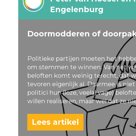
Engelenburg
Doormodderen of doorpa
Politieke partijen moeten het hebb
om stemmen te winnen. Van het wa
beloften komt weinig terecht, dat w
tevoren eigenlijk al. Daarmee is nie
politici hun (loze, veelal vage) belof
willen realiseren, maar wel dat ze ni
Lees artikel