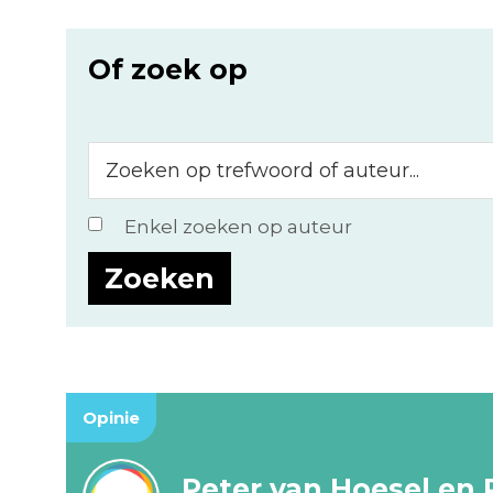
Of zoek op
Zoeken
op
trefwoord
Enkel zoeken op auteur
of
auteur...
Opinie
Peter van Hoesel en 