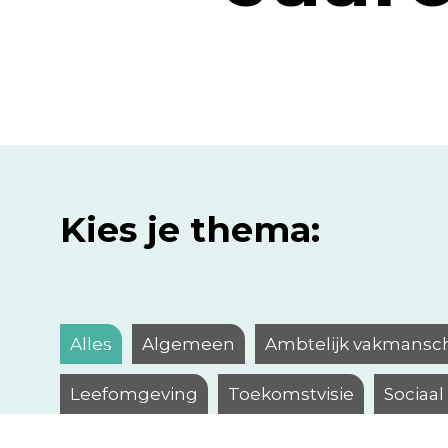
Kies je thema:
Alles
Algemeen
Ambtelijk vakmansc
Leefomgeving
Toekomstvisie
Sociaa