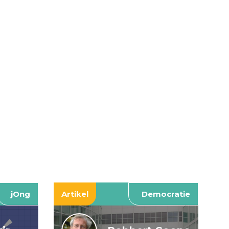
jOng
Artikel
Democratie