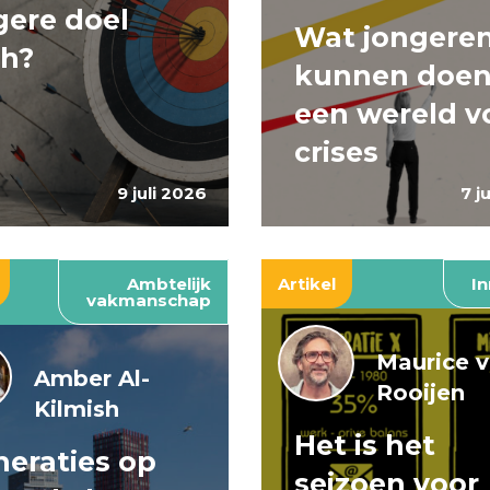
ere doel
Wat jongere
ch?
kunnen doen
een wereld v
crises
9 juli 2026
7 j
Ambtelijk
Artikel
In
vakmanschap
Maurice 
Amber Al-
Rooijen
Kilmish
Het is het
eraties op
seizoen voor