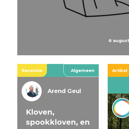
6 augus
Recensie
Algemeen
Artikel
Arend Geul
Kloven,
spookkloven, en