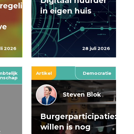
Digitaal huurder
regelingen:
in eigen huis
ve
uli 2026
28 juli 2026
btelijk
Artikel
Democratie
nschap
Steven Blok
Burgerparticipatie:
e
willen is nog
: