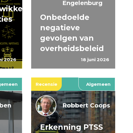
Engelenburg
wikkeling
Onbedoelde
ties
negatieve
gevolgen van
overheidsbeleid
ni 2026
18 juni 2026
gemeen
Recensie
Algemeen
jben
Robbert Coops
Erkenning PTSS