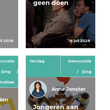
geen doen
uli 2026
16 juli 2026
ocratie
Verslag
Democratie
jOng
jOng
Politiek
Anne Jenster
den
Jongeren aan
d