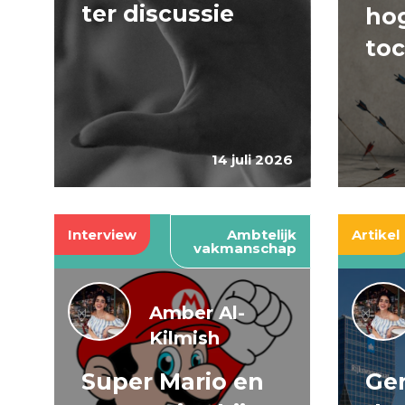
ter discussie
hog
to
14 juli 2026
Interview
Ambtelijk
Artikel
vakmanschap
Amber Al-
Kilmish
Super Mario en
Gen