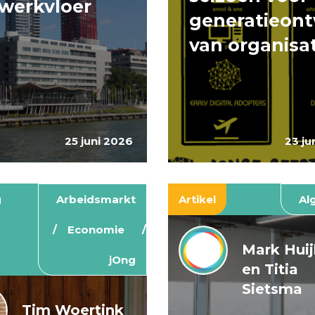
werkvloer
generatieont
van organisa
25 juni 2026
23 ju
g
Arbeidsmarkt
Artikel
Al
Economie
Mark Hui
jOng
en Titia
Sietsma
Tim Woertink