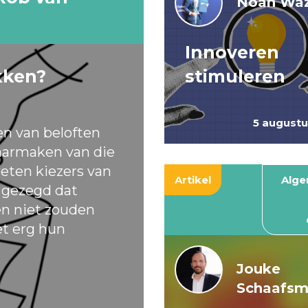
Noah Waz
Innoveren
kken?
stimuleren
5 august
en van beloften
armaken van die
eten kiezers van
Artikel
Alg
t gezegd dat
ten niet zouden
et erg hun
Jouke
Schaafs