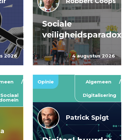
ir
Robbert Coops
Sociale
veiligheidsparadox
us 2026
4 augustus 2026
emeen
Opinie
Algemeen
Sociaal
Digitalisering
domein
Patrick Spigt
ma