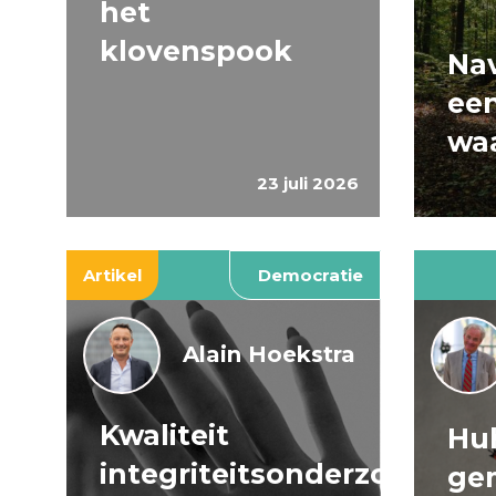
het
klovenspook
Nav
ee
wa
23 juli 2026
Artikel
Democratie
Alain Hoekstra
Kwaliteit
Huh
integriteitsonderzoeken
ge