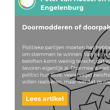
Engelenburg
Doormodderen of doorpa
Politieke partijen moeten het hebb
om stemmen te winnen. Van het wa
beloften komt weinig terecht, dat w
tevoren eigenlijk al. Daarmee is nie
politici hun (loze, veelal vage) belof
willen realiseren, maar wel dat ze ni
Lees artikel