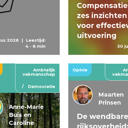
Compensatie
zes inzichten
voor effectie
uitvoering
tus 2026
|
Leestijd:
4 - 6 min
30 j
Ambtelijk
Opinie
Am
vakmanschap
vakma
Democratie
Maarten
Prinsen
Anne-Marie
Buis en
De wendbar
Caroline
rijksoverheid