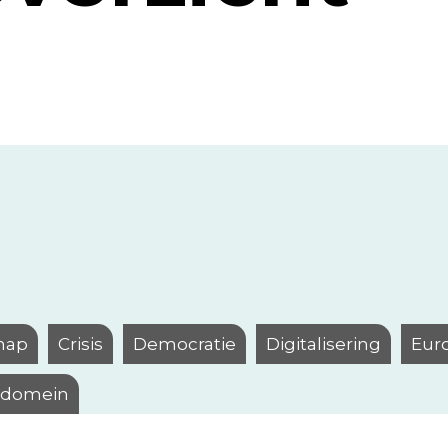
hap
Crisis
Democratie
Digitalisering
Eur
l domein