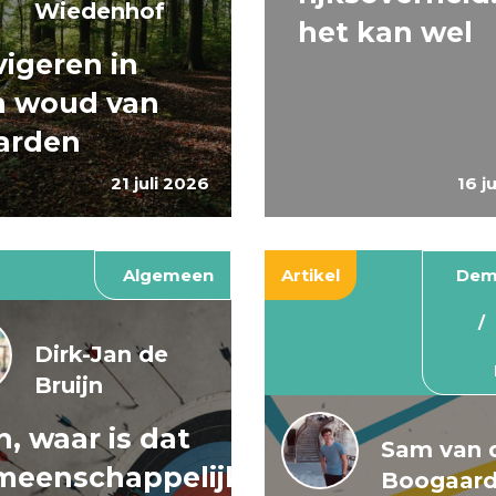
Wiedenhof
het kan wel
igeren in
n woud van
arden
21 juli 2026
16 j
Algemeen
Artikel
Dem
Dirk-Jan de
Bruijn
, waar is dat
Sam van 
meenschappelijke
Boogaar