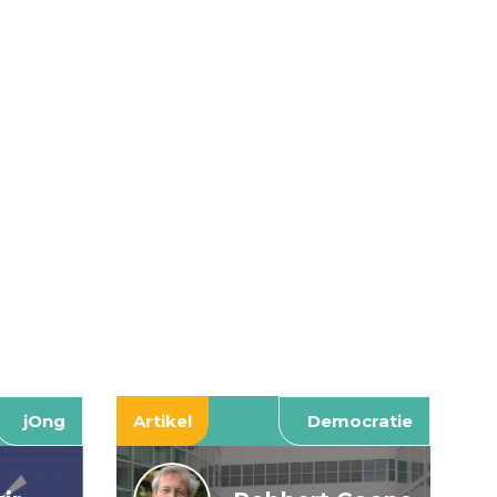
jOng
Artikel
Democratie