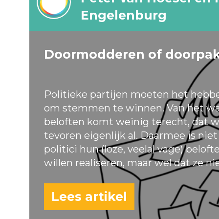
Engelenburg
Doormodderen of doorpa
Politieke partijen moeten het hebb
om stemmen te winnen. Van het wa
beloften komt weinig terecht, dat w
tevoren eigenlijk al. Daarmee is nie
politici hun (loze, veelal vage) belof
willen realiseren, maar wel dat ze ni
Lees artikel