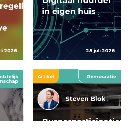
Digitaal huurder
regelingen:
in eigen huis
ve
uli 2026
28 juli 2026
btelijk
Artikel
Democratie
nschap
Steven Blok
Burgerparticipatie:
e
willen is nog
: