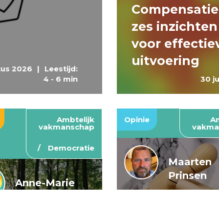
Compensatie
zes inzichten
voor effectie
uitvoering
tus 2026
|
Leestijd:
4 - 6 min
30 j
Ambtelijk
Opinie
Am
vakmanschap
vakma
Democratie
Maarten
Prinsen
Anne-Marie
Buis en
De wendbar
Caroline
rijksoverheid