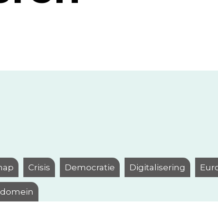
hap
Crisis
Democratie
Digitalisering
Eur
l domein