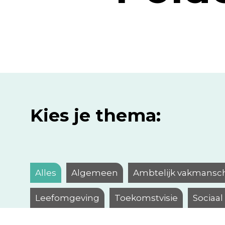
Kies je thema:
Alles
Algemeen
Ambtelijk vakmansc
Leefomgeving
Toekomstvisie
Sociaa