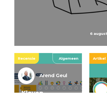
6 augus
Recensie
Algemeen
Artikel
Arend Geul
Kloven,
spookkloven, en