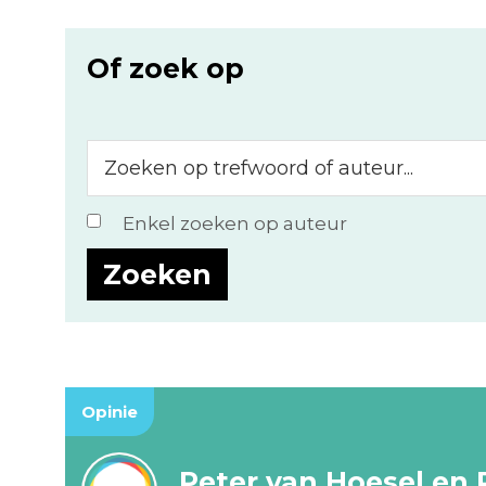
Of zoek op
Zoeken
op
trefwoord
Enkel zoeken op auteur
of
auteur...
Opinie
Peter van Hoesel en 