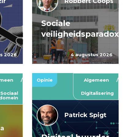
ir
Robbert Coops
Sociale
veiligheidsparadox
us 2026
4 augustus 2026
emeen
Opinie
Algemeen
Sociaal
Digitalisering
domein
Patrick Spigt
ma