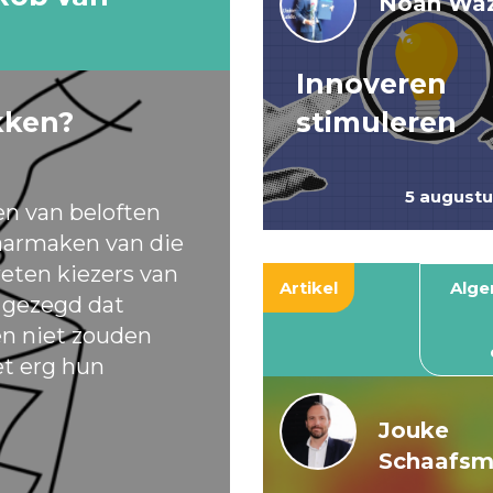
Noah Waz
Innoveren
kken?
stimuleren
5 august
en van beloften
armaken van die
eten kiezers van
Artikel
Alg
t gezegd dat
ten niet zouden
et erg hun
Jouke
Schaafs