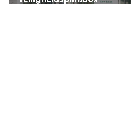
4 augustus 2026
Artikel
Algemeen
Sociaal domein
Jouke Schaafsma
Compensatieregelingen:
zes inzichten voor
effectieve uitvoering