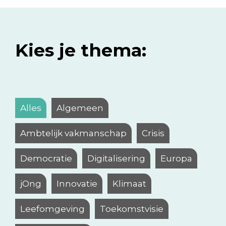
Kies je thema:
Alles
Algemeen
Ambtelijk vakmanschap
Crisis
Democratie
Digitalisering
Europa
jOng
Innovatie
Klimaat
Leefomgeving
Toekomstvisie