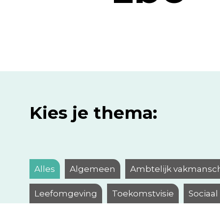
Kies je thema:
Alles
Algemeen
Ambtelijk vakmansc
Leefomgeving
Toekomstvisie
Sociaa