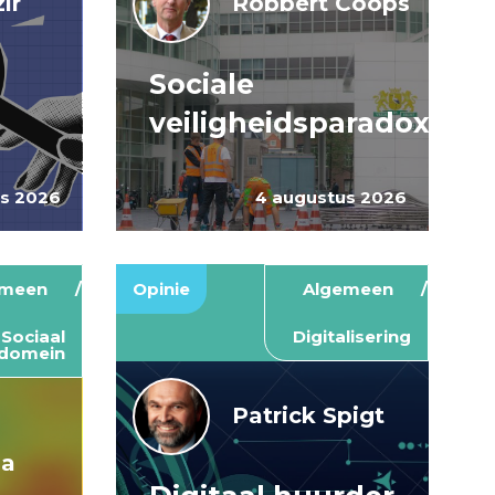
ir
Robbert Coops
Sociale
veiligheidsparadox
us 2026
4 augustus 2026
emeen
Opinie
Algemeen
Sociaal
Digitalisering
domein
Patrick Spigt
ma