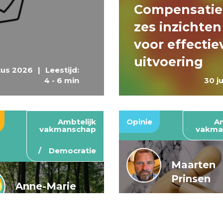
Compensatie
zes inzichten
voor effectie
uitvoering
tus 2026
|
Leestijd:
4 - 6 min
30 j
Ambtelijk
Opinie
Am
vakmanschap
vakma
Democratie
Maarten
Prinsen
Anne-Marie
Buis en
De wendbar
Caroline
rijksoverheid