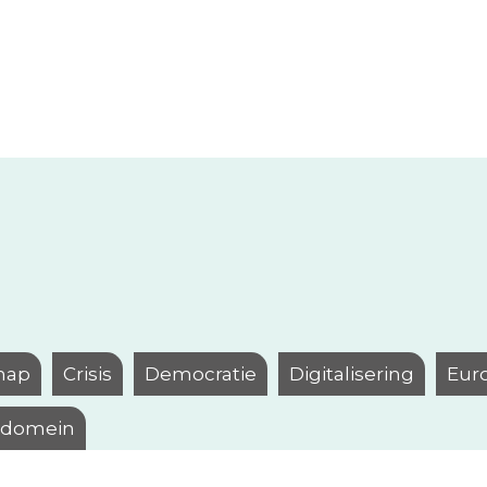
hap
Crisis
Democratie
Digitalisering
Eur
l domein