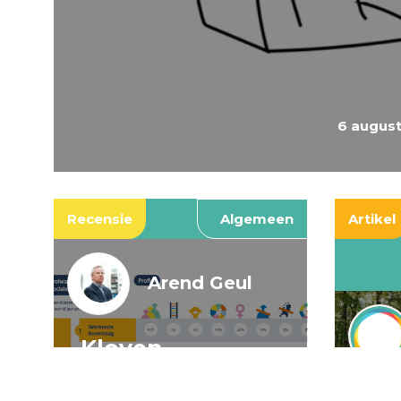
6 augus
Recensie
Algemeen
Artikel
Arend Geul
Kloven,
spookkloven, en