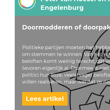
Engelenburg
Doormodderen of doorpa
Politieke partijen moeten het hebb
om stemmen te winnen. Van het wa
beloften komt weinig terecht, dat w
tevoren eigenlijk al. Daarmee is nie
politici hun (loze, veelal vage) belof
willen realiseren, maar wel dat ze ni
Lees artikel