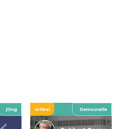
jOng
Artikel
Democratie