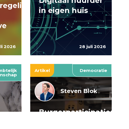
Digitaal huurder
regelingen:
in eigen huis
ve
uli 2026
28 juli 2026
btelijk
Artikel
Democratie
nschap
Steven Blok
Burgerparticipatie:
e
willen is nog
: