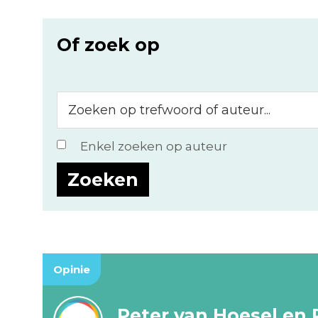
Of zoek op
Zoeken
op
trefwoord
Enkel zoeken op auteur
of
auteur...
Opinie
Peter van Hoesel en 