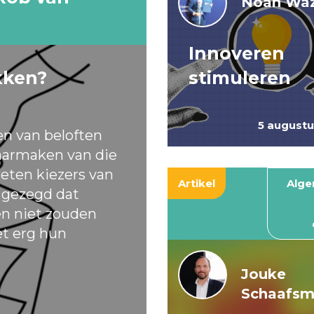
Noah Waz
Innoveren
kken?
stimuleren
5 august
en van beloften
armaken van die
eten kiezers van
Artikel
Alg
t gezegd dat
ten niet zouden
et erg hun
Jouke
Schaafs