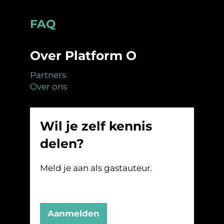
Footer
FAQ
Over Platform O
Partners
Over ons
Wil je zelf kennis
delen?
Meld je aan als gastauteur.
Aanmelden