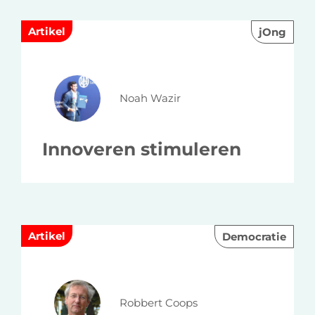
Artikel
jOng
Noah Wazir
Innoveren stimuleren
Artikel
Democratie
Robbert Coops