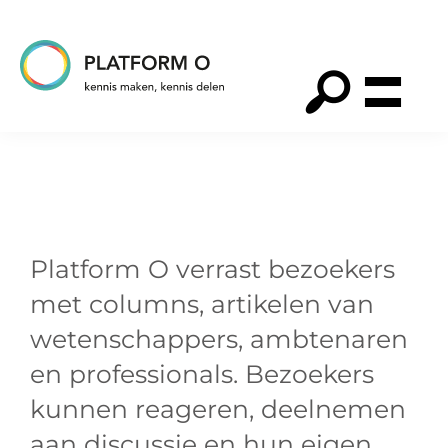
Spring
Door
Spring
naar
naar
naar
de
de
de
hoofdnavigatie
hoofd
voettekst
Platform
O
inhoud
Platform O verrast bezoekers
met columns, artikelen van
wetenschappers, ambtenaren
en professionals. Bezoekers
kunnen reageren, deelnemen
aan discussie en hun eigen