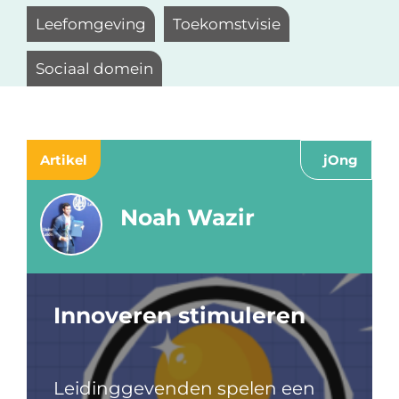
Leefomgeving
Toekomstvisie
Sociaal domein
Artikel
jOng
Noah Wazir
Innoveren stimuleren
Leidinggevenden spelen een