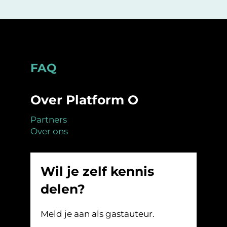
Footer
FAQ
Over Platform O
Partners
Over ons
Wil je zelf kennis
delen?
Meld je aan als gastauteur.