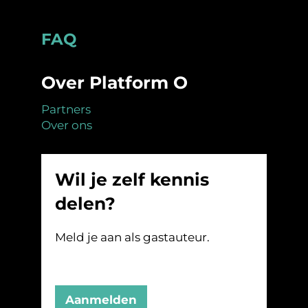
Footer
FAQ
Over Platform O
Partners
Over ons
Wil je zelf kennis
delen?
Meld je aan als gastauteur.
Aanmelden