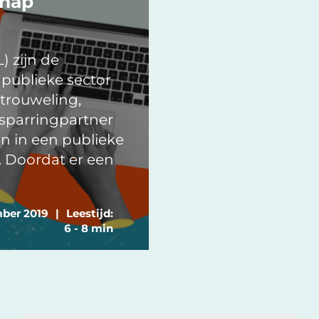
chap
) zijn de
 publieke sector
rtrouweling,
 sparringpartner
n in een publieke
. Doordat er een
mber 2019
|
Leestijd:
6 - 8 min