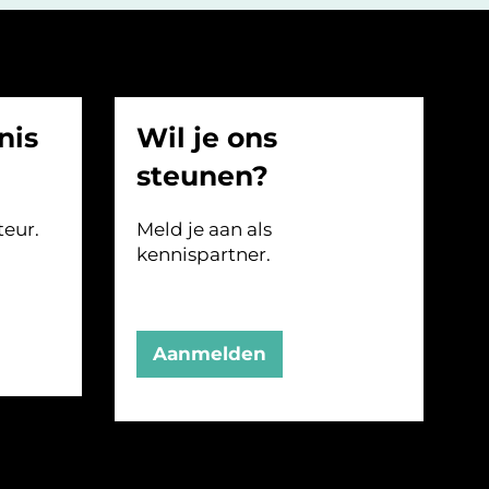
nis
Wil je ons
steunen?
teur.
Meld je aan als
kennispartner.
Aanmelden