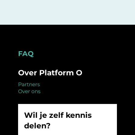
Footer
FAQ
Over Platform O
Partners
Over ons
Wil je zelf kennis
delen?