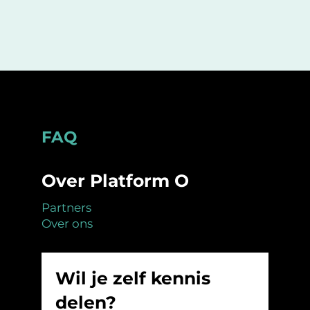
Footer
FAQ
Over Platform O
Partners
Over ons
Wil je zelf kennis
delen?