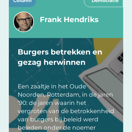
Column
Democratie
Frank Hendriks
Burgers betrekken en
gezag herwinnen
Een zaaltje in het Oude
Noorden, Rotterdam, in de jaren
’90: de jaren waarin het
vergroten van de betrokkenheid
van burgers bij beleid werd
beleden onder de noemer