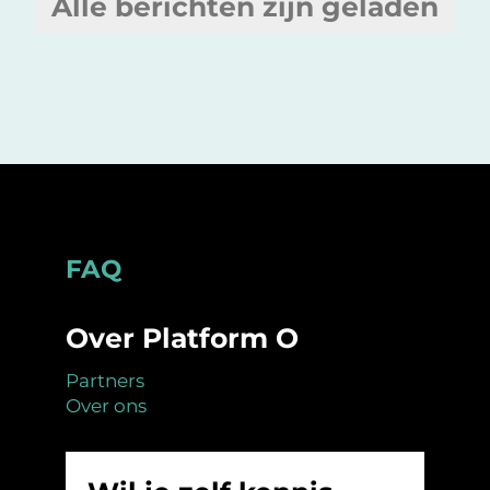
Alle berichten zijn geladen
Footer
FAQ
Over Platform O
Partners
Over ons