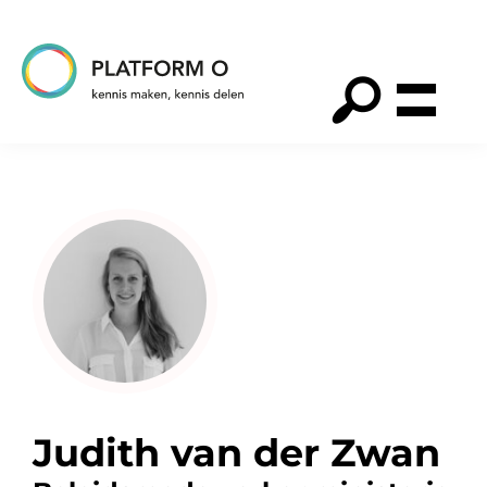
Spring
Door
Spring
naar
naar
naar
de
de
de
hoofdnavigatie
hoofd
voettekst
Platform
O
inhoud
Judith van der Zwan