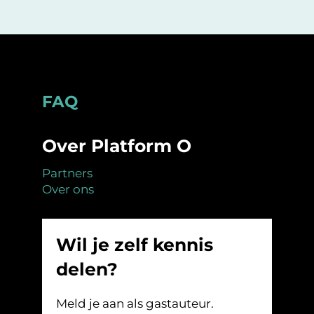
Footer
FAQ
Over Platform O
Partners
Over ons
Wil je zelf kennis
delen?
Meld je aan als gastauteur.