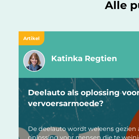
Alle 
Artikel
Katinka Regtien
Deelauto als oplossing voo
vervoersarmoede?
De deelauto wordt weleens gezien 
oplossing voor mensen die te wein