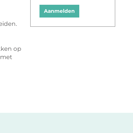
Aanmelden
eiden.
ukken op
j met