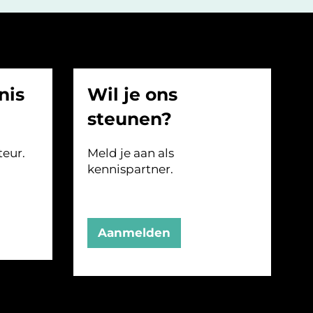
nis
Wil je ons
steunen?
teur.
Meld je aan als
kennispartner.
Aanmelden