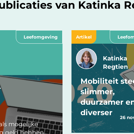
publicaties van Katinka R
Leefomgeving
Artikel
Leefo
Katinka
Regtien
Mobiliteit st
r
slimmer,
duurzamer e
diverser
26 no
als mogelijke
ig geld hebben