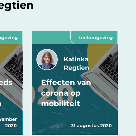
egtien
mgeving
Leefomgeving
Katinka
Regtien
eeds
Effecten van
corona op
n
mobiliteit
vember
2020
31 augustus 2020