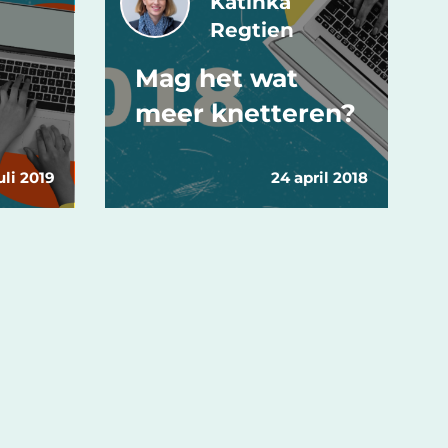
Katinka
Regtien
Mag het wat
meer knetteren?
uli 2019
24 april 2018