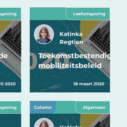
mgeving
Leefomgeving
Katinka
Regtien
 de
Toekomstbestendig
mobiliteitsbeleid
ril 2020
18 maart 2020
mgeving
Column
Algemeen