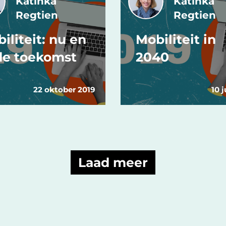
Katinka
Katinka
Regtien
Regtien
iliteit: nu en
Mobiliteit in
de toekomst
2040
22 oktober 2019
10 j
Laad meer