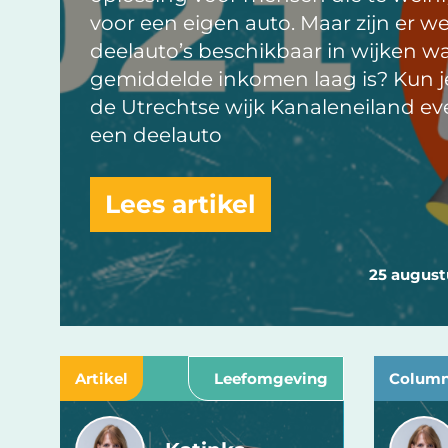
voor een eigen auto. Maar zijn er w
deelauto’s beschikbaar in wijken w
gemiddelde inkomen laag is? Kun je
de Utrechtse wijk Kanaleneiland ev
een deelauto
Lees artikel
25 august
Artikel
Leefomgeving
Colum