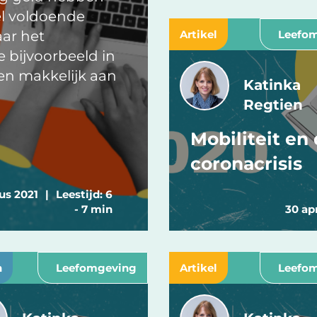
el voldoende
aar het
Artikel
Leefo
 bijvoorbeeld in
en makkelijk aan
Katinka
Regtien
Mobiliteit en
coronacrisis
us 2021
|
Leestijd: 6
- 7 min
30 ap
n
Leefomgeving
Artikel
Leefo