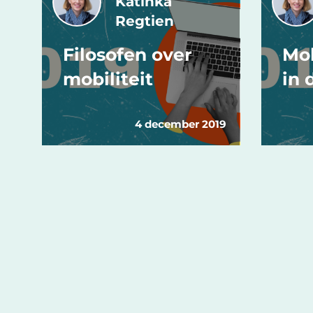
Katinka
Regtien
Filosofen over
Mob
mobiliteit
in 
4 december 2019