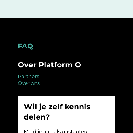
Footer
FAQ
Over Platform O
Partners
Over ons
Wil je zelf kennis
delen?
Meld je aan als gastauteur.