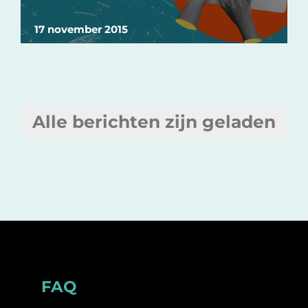
17 november 2015
Alle berichten zijn geladen
Footer
FAQ