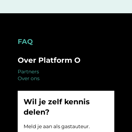
Footer
FAQ
Over Platform O
Partners
Over ons
Wil je zelf kennis
delen?
Meld je aan als gastauteur.