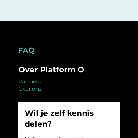
Footer
FAQ
Over Platform O
Partners
Over ons
Wil je zelf kennis
delen?