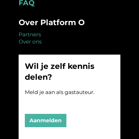
Footer
FAQ
Over Platform O
Partners
Over ons
Wil je zelf kennis
delen?
Meld je aan als gastauteur.
Aanmelden