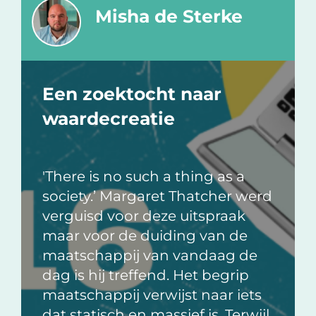
Misha de Sterke
Een zoektocht naar
waardecreatie
'There is no such a thing as a
society.’ Margaret Thatcher werd
verguisd voor deze uitspraak
maar voor de duiding van de
maatschappij van vandaag de
dag is hij treffend. Het begrip
maatschappij verwijst naar iets
dat statisch en massief is. Terwijl