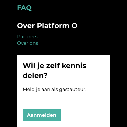
Footer
FAQ
Over Platform O
Partners
Over ons
Wil je zelf kennis
delen?
Meld je aan als gastauteur.
Aanmelden