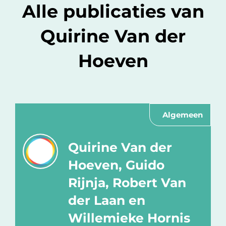
Alle publicaties van
Quirine Van der
Hoeven
Algemeen
Quirine Van der
Hoeven, Guido
Rijnja, Robert Van
der Laan en
Willemieke Hornis