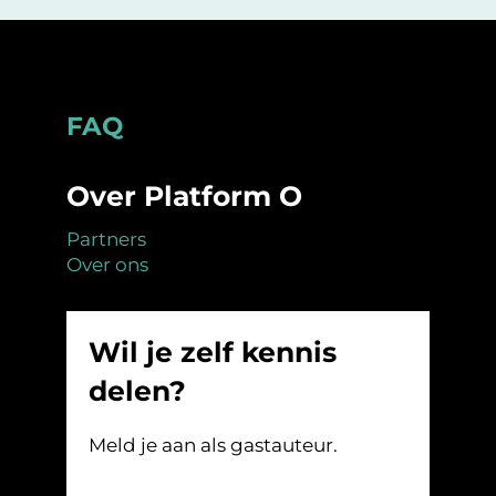
Footer
FAQ
Over Platform O
Partners
Over ons
Wil je zelf kennis
delen?
Meld je aan als gastauteur.