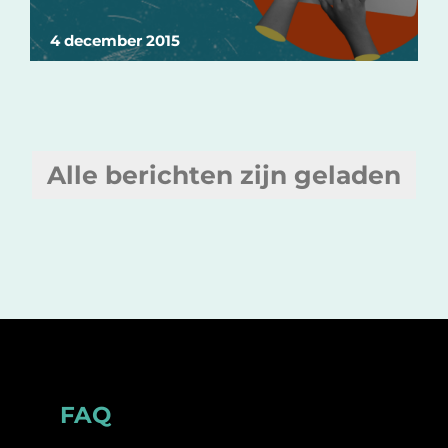
4 december 2015
Alle berichten zijn geladen
Footer
FAQ