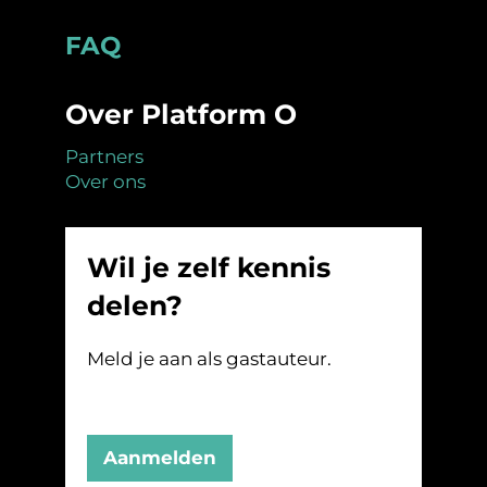
Footer
FAQ
Over Platform O
Partners
Over ons
Wil je zelf kennis
delen?
Meld je aan als gastauteur.
Aanmelden