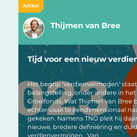
Artikel
Thijmen van Bree
Tijd voor een nieuw verdi
Het begrip ‘verdienvermogen’ staat 
belangstelling, onder andere in het
Groeifonds. Wat Thijmen van Bree b
echter vaak te eendimensionaal naa
gekeken. Namens TNO pleit hij daa
nieuwe, bredere definiëring en dui
verdienvermogen. Van