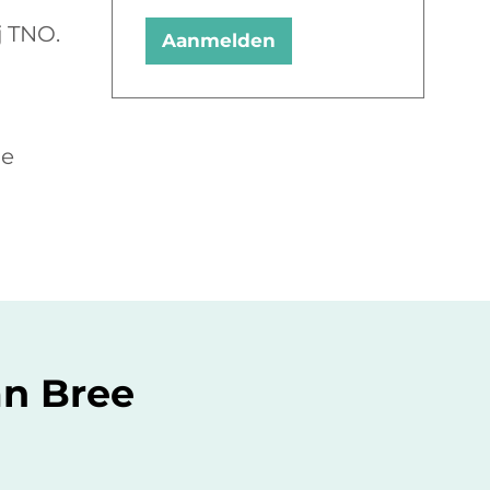
j TNO.
Aanmelden
de
an Bree