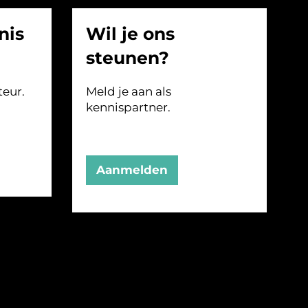
nis
Wil je ons
steunen?
teur.
Meld je aan als
kennispartner.
Aanmelden