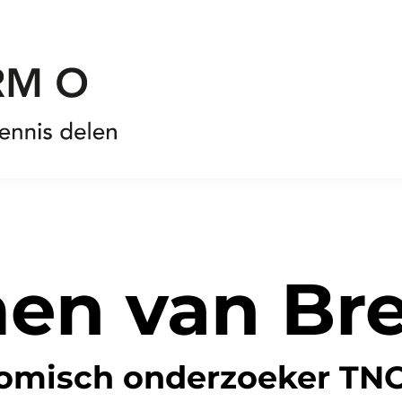
men van Br
nomisch onderzoeker TN