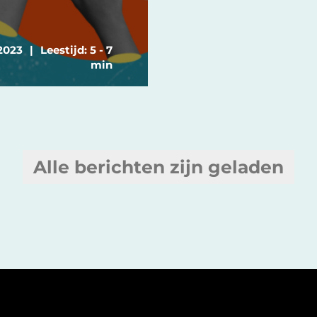
2023
|
Leestijd: 5 - 7
min
Alle berichten zijn geladen