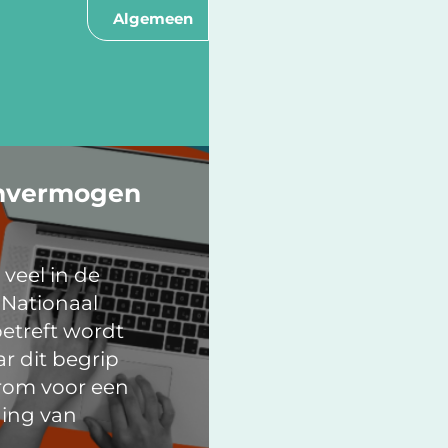
Algemeen
envermogen
veel in de
 Nationaal
etreft wordt
r dit begrip
rom voor een
ding van