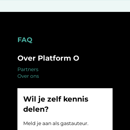
Footer
FAQ
Over Platform O
Partners
Over ons
Wil je zelf kennis
delen?
Meld je aan als gastauteur.