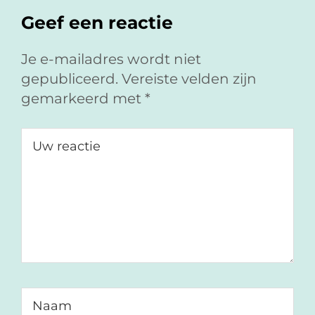
F
L
a
Interacties
Geef een reactie
a
i
e
c
n
-
e
k
m
Je e-mailadres wordt niet
b
e
a
gepubliceerd.
Vereiste velden zijn
o
d
i
gemarkeerd met
*
o
I
l
k
n