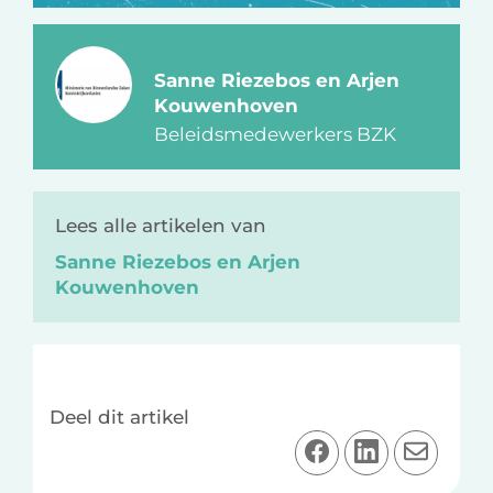
Sanne Riezebos en Arjen
Kouwenhoven
Beleidsmedewerkers BZK
Lees alle artikelen van
Sanne Riezebos en Arjen
Kouwenhoven
Deel dit artikel
D
D
D
e
e
e