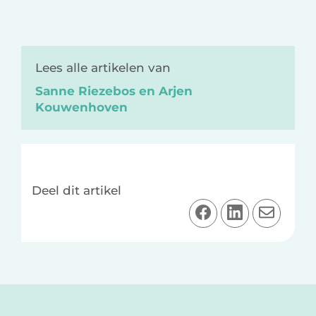
Lees alle artikelen van
Sanne Riezebos en Arjen
Kouwenhoven
Deel dit artikel
D
D
D
e
e
e
e
e
e
l
l
l
o
o
v
Lees
p
p
i