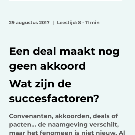
e
e
e
l
l
l
o
o
v
29 augustus 2017
|
Leestijd: 8 - 11 min
p
p
i
F
L
a
a
i
e
Een deal maakt nog
c
n
-
e
k
m
geen akkoord
b
e
a
o
d
i
Wat zijn de
o
I
l
k
n
succesfactoren?
Convenanten, akkoorden, deals of
pacten… de naamgeving verschilt,
maar het fenomeen is niet nieuw. Al