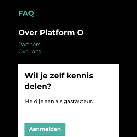
Footer
FAQ
Over Platform O
Partners
Over ons
Wil je zelf kennis
delen?
Meld je aan als gastauteur.
Aanmelden