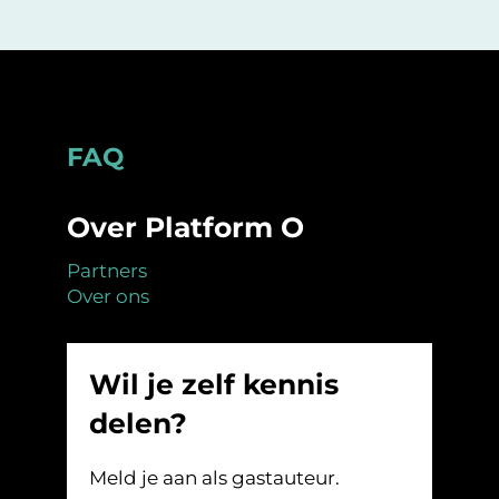
Footer
FAQ
Over Platform O
Partners
Over ons
Wil je zelf kennis
delen?
Meld je aan als gastauteur.