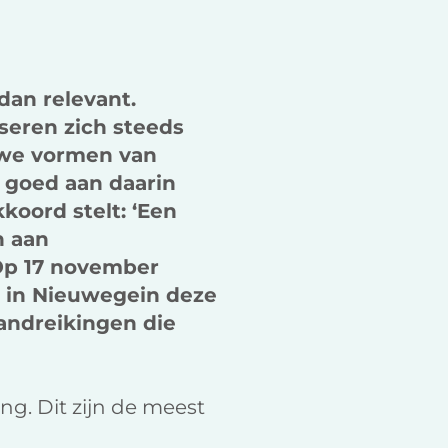
k
n
dan relevant.
seren zich steeds
euwe vormen van
r goed aan daarin
oord stelt: ‘Een
n aan
 Op 17 november
 in Nieuwegein deze
andreikingen die
ng. Dit zijn de meest