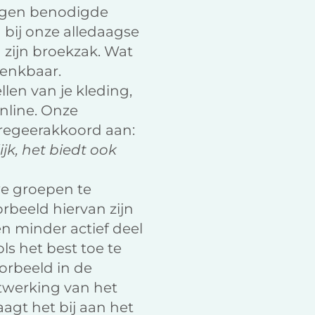
 ogen benodigde
 bij onze alledaagse
 zijn broekzak. Wat
denkbaar.
len van je kleding,
nline. Onze
 regeerakkoord aan:
jk, het biedt ook
we groepen te
rbeeld hiervan zijn
en minder actief deel
ls het best toe te
oorbeeld in de
itwerking van het
raagt het bij aan het