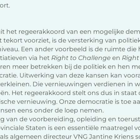
ort.
it het regeerakkoord van een mogelijke dem
 tekort voorziet, is de versterking van polit
niveau. Een ander voorbeeld is de ruimte die 
iatieven via het
Right to Challenge
en
Right
ren meer betrekken bij de politiek en hen
atie. Uitwerking van deze kansen kan vooral
erkleinen. Die vernieuwingen verdienen in w
ën. Het regeerakkoord stelt ons dus in staat
che vernieuwing. Onze democratie is toe aa
ansen eens onder de loep nemen.
ng van de voorbereiding, opleiding en toerus
nciale Staten is een essentiële maatregel v
als algemeen directeur VNG Jantine Kriens s