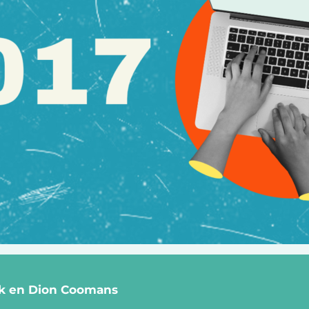
nk en Dion Coomans