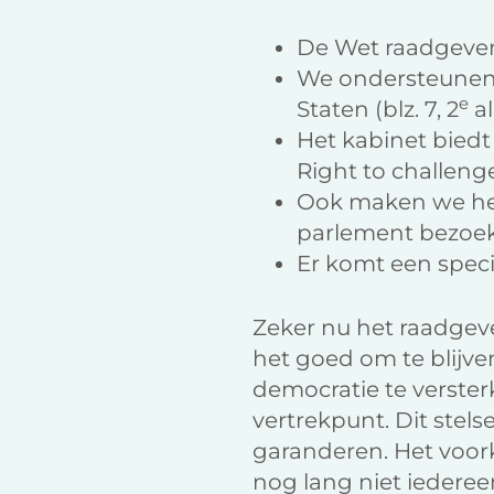
De Wet raadgevend
We ondersteunen 
e
Staten (blz. 7, 2
al
Het kabinet biedt
Right to challenge
Ook maken we het 
parlement bezoeken
Er komt een specia
Zeker nu het raadgev
het goed om te blijv
democratie te versterk
vertrekpunt. Dit stels
garanderen. Het voor
nog lang niet iederee