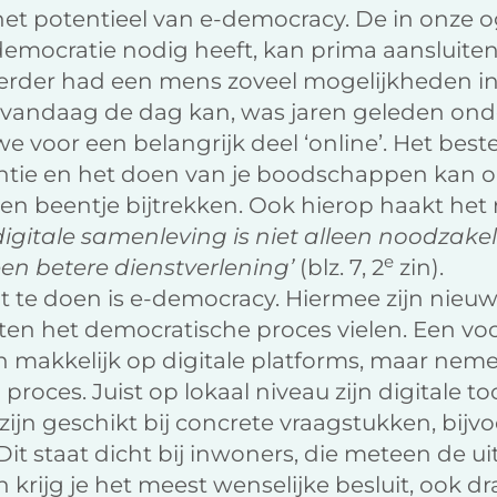
et potentieel van e-democracy. De in onze
democratie nodig heeft, kan prima aansluiten
eerder had een mens zoveel mogelijkheden in
 vandaag de dag kan, was jaren geleden on
voor een belangrijk deel ‘online’. Het bestel
tie en het doen van je boodschappen kan o
en beentje bijtrekken. Ook hierop haakt het
gitale samenleving is niet alleen noodzakeli
e
en betere dienstverlening’
(blz. 7, 2
zin).
t te doen is e-democracy. Hiermee zijn nieu
iten het democratische proces vielen. Een voo
en makkelijk op digitale platforms, maar nem
roces. Juist op lokaal niveau zijn digitale too
 zijn geschikt bij concrete vraagstukken, bijv
Dit staat dicht bij inwoners, die meteen de u
en krijg je het meest wenselijke besluit, ook d