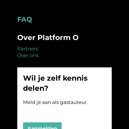
Footer
FAQ
Over Platform O
Partners
Over ons
Wil je zelf kennis
delen?
Meld je aan als gastauteur.
Aanmelden