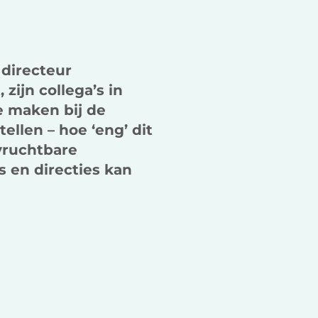
k
n
, directeur
 zijn collega’s in
e maken bij de
ellen – hoe ‘eng’ dit
vruchtbare
 en directies kan