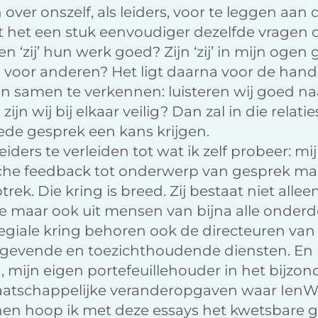
n over onszelf, als leiders, voor te leggen a
t het een stuk eenvoudiger dezelfde vragen
en ‘zij’ hun werk goed? Zijn ‘zij’ in mijn og
d voor anderen? Het ligt daarna voor de hand de
en samen te verkennen: luisteren wij goed naa
 zijn wij bij elkaar veilig? Dan zal in die rela
ede gesprek een kans krijgen.
eiders te verleiden tot wat ik zelf probeer: 
sche feedback tot onderwerp van gesprek ma
rek. Die kring is breed. Zij bestaat niet all
ie maar ook uit mensen van bijna alle onder
llegiale kring behoren ook de directeuren van
gevende en toezichthoudende diensten. En na
 mijn eigen portefeuillehouder in het bijzon
atschappelijke veranderopgaven waar IenW 
hen hoop ik met deze essays het kwetsbare g