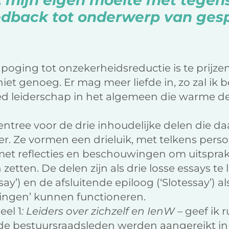
r: mijn eigen moeite met tege
eedback tot onderwerp van ge
oging tot onzekerheidsreductie is te prijzen,
niet genoeg. Er mag meer liefde in, zo zal ik
ed leiderschap in het algemeen die warme de
ntree voor de drie inhoudelijke delen die da
er. Ze vormen een drieluik, met telkens perso
et reflecties en beschouwingen om uitsprak
zetten. De delen zijn als drie losse essays te 
y’) en de afsluitende epiloog (‘Slotessay’) al
vingen’ kunnen functioneren.
eel 1
: Leiders over zichzelf en IenW
– geef ik
de bestuursraadsleden werden aangereikt in