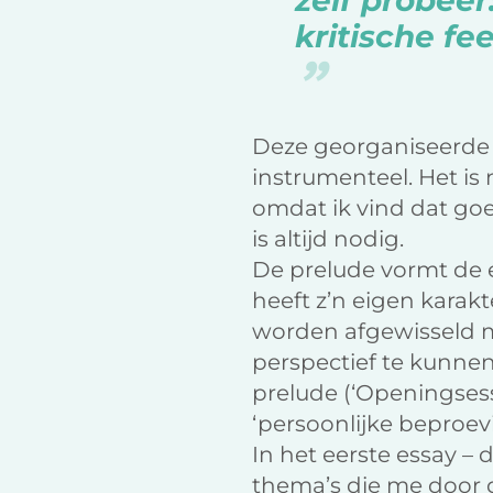
zelf probee
kritische f
Deze georganiseerde p
instrumenteel. Het is 
omdat ik vind dat go
is altijd nodig.
De prelude vormt de e
heeft z’n eigen karakt
worden afgewisseld m
perspectief te kunnen 
prelude (‘Openingsessa
‘persoonlijke beproe
In het eerste essay – d
thema’s die me door 