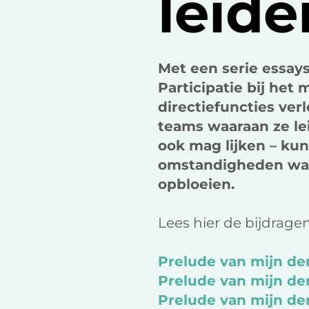
leid
Met een serie essay
Participatie bij het 
directiefuncties ver
teams waaraan ze lei
ook mag lijken – ku
omstandigheden waar
opbloeien.
Lees hier de bijdragen
Prelude van mijn d
Prelude van mijn den
Prelude van mijn den