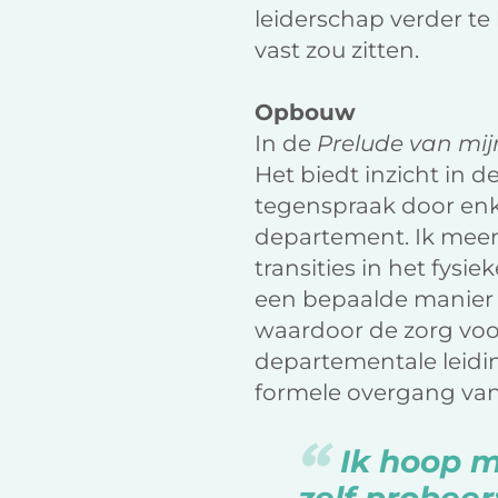
leiderschap verder te 
vast zou zitten.
Opbouw
In de
Prelude van mi
Het biedt inzicht in d
tegenspraak door enke
departement. Ik meen
transities in het fys
een bepaalde manier zi
waardoor de zorg voo
departementale leidin
formele overgang van
Ik hoop m