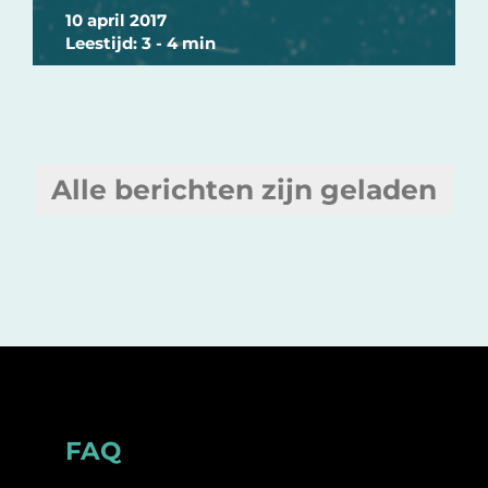
10 april 2017
Leestijd: 3 - 4 min
Alle berichten zijn geladen
Footer
FAQ