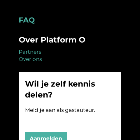
Footer
FAQ
Over Platform O
Partners
Over ons
Wil je zelf kennis
delen?
Meld je aan als gastauteur.
Aanmelden