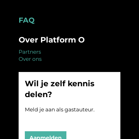
Footer
FAQ
Over Platform O
Partners
Over ons
Wil je zelf kennis
delen?
Meld je aan als gastauteur.
Aanmelden