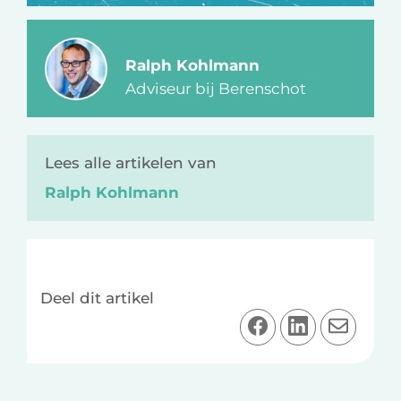
Ralph Kohlmann
Adviseur bij Berenschot
Lees alle artikelen van
Ralph Kohlmann
Deel dit artikel
D
D
D
e
e
e
e
e
e
l
l
l