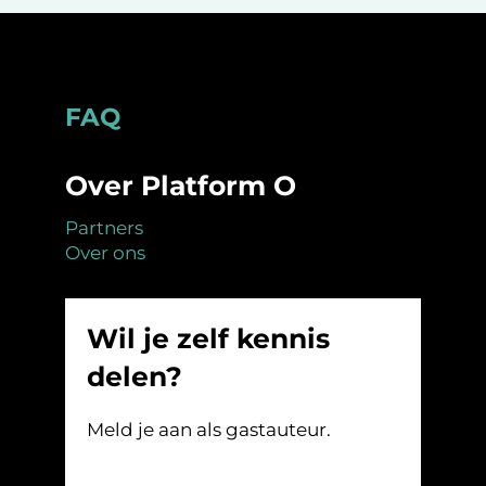
Footer
FAQ
Over Platform O
Partners
Over ons
Wil je zelf kennis
delen?
Meld je aan als gastauteur.