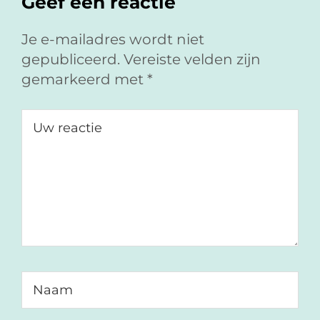
Geef een reactie
a
i
e
c
n
-
e
k
m
Je e-mailadres wordt niet
b
e
a
gepubliceerd.
Vereiste velden zijn
o
d
i
gemarkeerd met
*
o
I
l
k
n