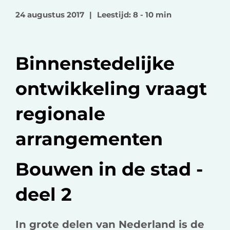
o
o
v
24 augustus 2017
|
Leestijd: 8 - 10 min
p
p
i
F
L
a
a
i
e
Binnenstedelijke
c
n
-
e
k
m
ontwikkeling vraagt
b
e
a
o
d
i
regionale
o
I
l
k
n
arrangementen
Bouwen in de stad -
deel 2
In grote delen van Nederland is de