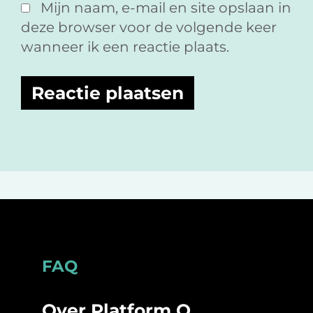
Mijn naam, e-mail en site opslaan in
deze browser voor de volgende keer
wanneer ik een reactie plaats.
Footer
FAQ
Over Platform O