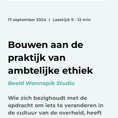
e
e
e
l
l
l
o
o
v
17 september 2024
|
Leestijd: 9 - 12 min
p
p
i
F
L
a
a
i
e
Bouwen aan de
c
n
-
e
k
m
praktijk van
b
e
a
o
d
i
ambtelijke ethiek
o
I
l
k
n
Beeld Wannapik Studio
Wie zich bezighoudt met de
opdracht om iets te veranderen in
de cultuur van de overheid, heeft