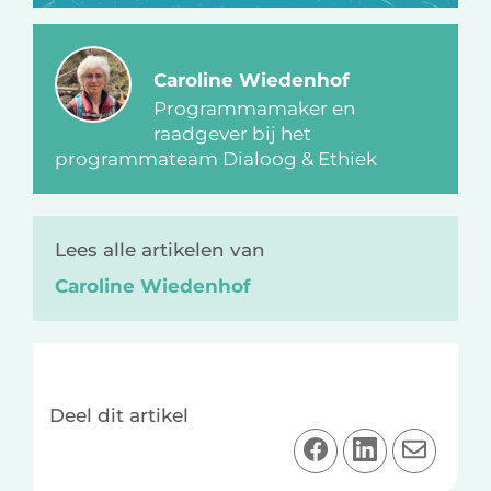
Caroline Wiedenhof
Programmamaker en
raadgever bij het
programmateam Dialoog & Ethiek
Lees alle artikelen van
Caroline Wiedenhof
Deel dit artikel
D
D
D
e
e
e