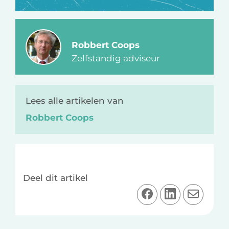
Robbert Coops
Zelfstandig adviseur
Lees alle artikelen van
Robbert Coops
Deel dit artikel
D
D
D
e
e
e
e
e
e