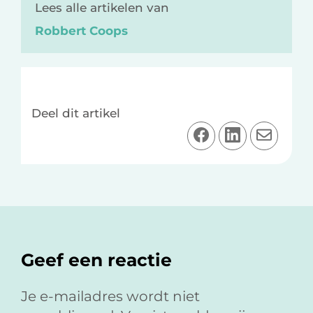
Lees alle artikelen van
Robbert Coops
Deel dit artikel
D
D
D
e
e
e
e
e
e
l
l
l
o
o
v
Lees
p
p
i
F
L
a
Interacties
Geef een reactie
a
i
e
c
n
-
e
k
m
Je e-mailadres wordt niet