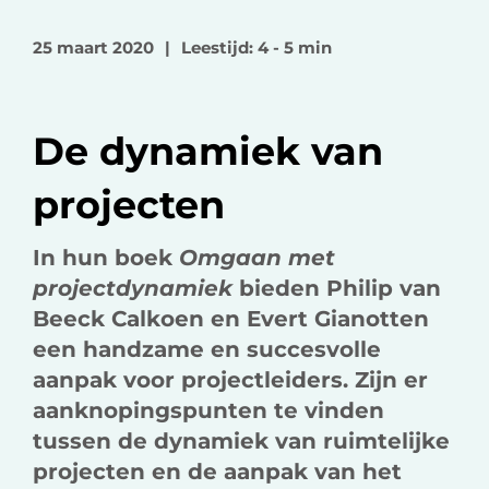
l
l
l
o
o
v
25 maart 2020
|
Leestijd: 4 - 5 min
p
p
i
F
L
a
a
i
e
De dynamiek van
c
n
-
e
k
m
projecten
b
e
a
o
d
i
In hun boek
Omgaan met
o
I
l
projectdynamiek
bieden Philip van
k
n
Beeck Calkoen en Evert Gianotten
een handzame en succesvolle
aanpak voor projectleiders. Zijn er
aanknopingspunten te vinden
tussen de dynamiek van ruimtelijke
projecten en de aanpak van het