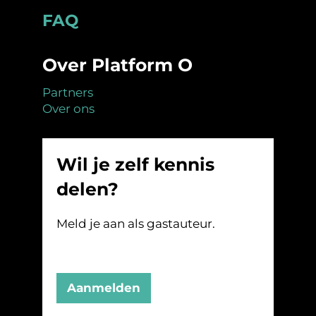
Footer
FAQ
Over Platform O
Partners
Over ons
Wil je zelf kennis
delen?
Meld je aan als gastauteur.
Aanmelden