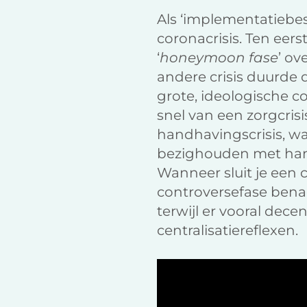
Als ‘implementatiebes
coronacrisis. Ten eers
‘
honeymoon fase
’ ov
andere crisis duurde d
grote, ideologische co
snel van een zorgcris
handhavingscrisis, wa
bezighouden met hand
Wanneer sluit je een c
controversefase benad
terwijl er vooral dec
centralisatiereflexen.