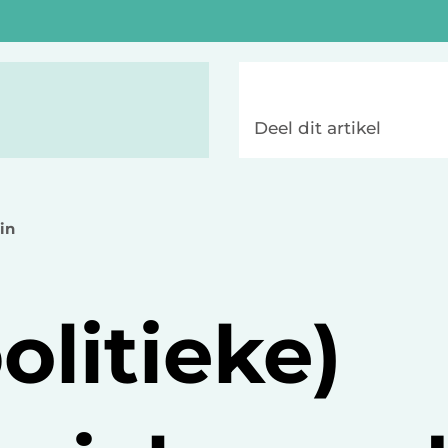
Deel dit artikel
min
olitieke)