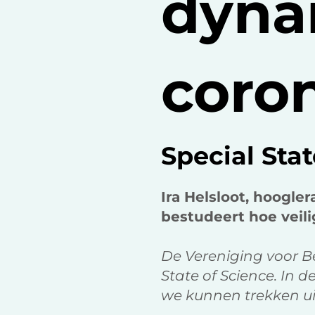
dyna
coron
Special Stat
Ira Helsloot, hoogle
bestudeert hoe veili
De Vereniging voor B
State of Science. In 
we kunnen trekken uit