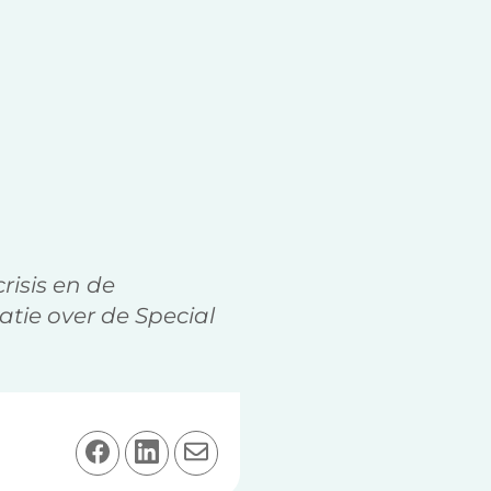
risis en de
tie over de Special
D
D
D
e
e
e