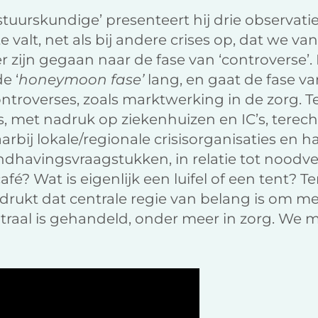
tuurskundige’ presenteert hij drie observat
te valt, net als bij andere crises op, dat we
er zijn gegaan naar de fase van ‘controverse’
e ‘
honeymoon fase’
lang, en gaat de fase v
ntroverses, zoals marktwerking in de zorg. Te
is, met nadruk op ziekenhuizen en IC’s, tere
arbij lokale/regionale crisisorganisaties en 
havingsvraagstukken, in relatie tot noodv
afé? Wat is eigenlijk een luifel of een tent? 
rukt dat centrale regie van belang is om me
entraal is gehandeld, onder meer in zorg. W