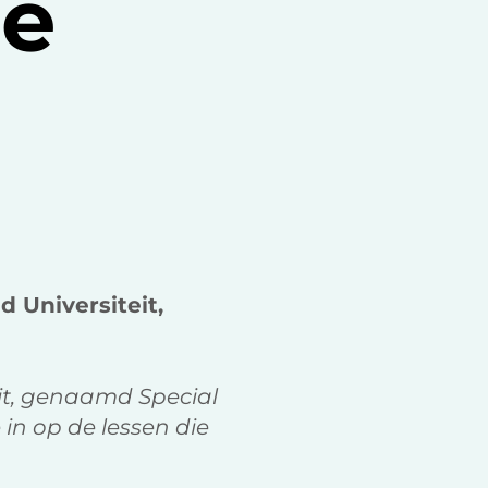
de
k
n
d Universiteit,
uit, genaamd Special
in op de lessen die