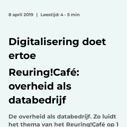
l
l
l
o
o
v
8 april 2019
|
Leestijd: 4 - 5 min
p
p
i
F
L
a
a
i
e
Digitalisering doet
c
n
-
e
k
m
ertoe
b
e
a
o
d
i
Reuring!Café:
o
I
l
k
n
overheid als
databedrijf
De overheid als databedrijf. Zo luidt
het thema van het Reuring!Café op 1