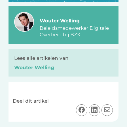
Wouter Welling
Beleidsmedewerker Digitale
Overheid bij BZK
Lees alle artikelen van
Wouter Welling
Deel dit artikel
D
D
D
e
e
e
e
e
e