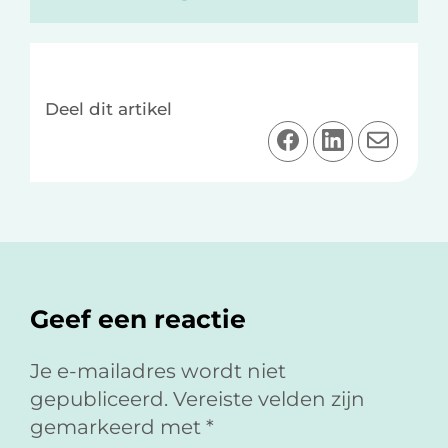
Deel dit artikel
D
D
D
e
e
e
e
e
e
l
l
l
o
o
v
Lees
p
p
i
F
L
a
Interacties
Geef een reactie
a
i
e
c
n
-
e
k
m
Je e-mailadres wordt niet
b
e
a
gepubliceerd.
Vereiste velden zijn
o
d
i
gemarkeerd met
*