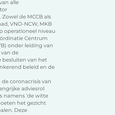
van alle
tor
B. Zowel de MCCB als
sraad, VNO-NCW, MKB
p operationeel niveau
Coördinatie Centrum
VB) onder leiding van
s van de
e besluiten van het
ankerend beleid en de
 de coronacrisis van
angrijke adviesrol
is namens ‘de witte
oeten het gezicht
palen. Deze