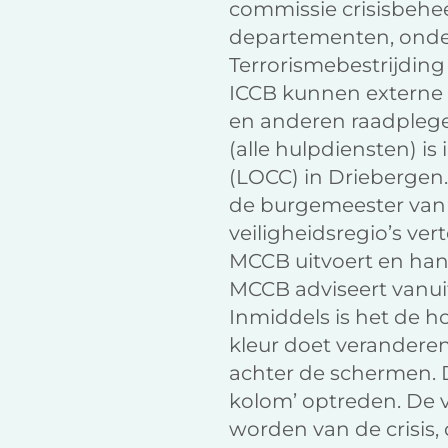
commissie crisisbehe
departementen, onder
Terrorismebestrijdin
ICCB kunnen externe
en anderen raadplege
(alle hulpdiensten) i
(LOCC) in Driebergen.
de burgemeester van N
veiligheidsregio’s ve
MCCB uitvoert en hand
MCCB adviseert vanuit
Inmiddels is het de h
kleur doet veranderen
achter de schermen. D
kolom’ optreden. De 
worden van de crisis,