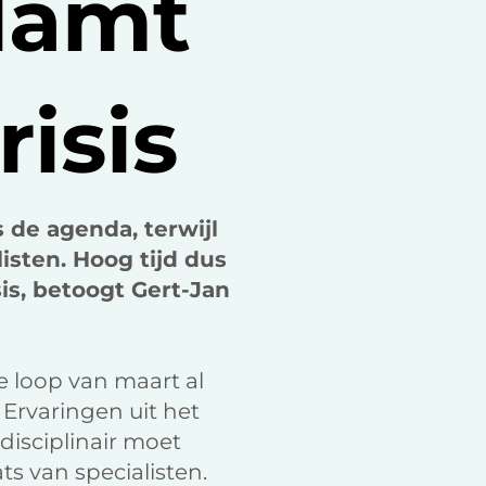
lamt
k
n
isis
 de agenda, terwijl
listen. Hoog tijd dus
is, betoogt Gert-Jan
e loop van maart al
 Ervaringen uit het
disciplinair moet
s van specialisten.