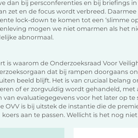
we dan bij persconferenties en bij briefings 
aan zet en de focus wordt verbreed. Daarmee
igente lock-down te komen tot een ‘slimme o
nleving mogen we niet omarmen als het n
delijke abnormaal.
ert is waarom de Onderzoeksraad Voor Veiligh
erzoeksorgaan dat bij rampen doorgaans onm
uiten beeld blijft. Het is van cruciaal belang 
veren of er zorgvuldig wordt gehandeld, met 
n van evaluatiegegevens voor het later op te 
 OVV is bij uitstek de instantie die de premi
koers aan te passen. Wellicht is het nog niet 