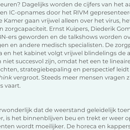
euren? Dagelijks worden de cijfers van het 
rs en IC-opnames door het RIVM gepresenteer
 Kamer gaan vrijwel alleen over het virus, het
n zorgcapaciteit. Ernst Kuipers, Diederik G
s BN-ers geworden en de talkshows worden o
en en andere medisch specialisten. De zorgp
n het kabinet volgt vrijwel blindelings de 
niet succesvol zijn, omdat het een te lineair
ichten, strategiebepaling en perspectief leid
hink
vergroot. Steeds meer mensen vragen zi
s vaart.
erwonderlijk dat de weerstand geleidelijk to
is het binnenblijven beu en trekt er weer o
enten wordt moeilijker. De horeca en kapper