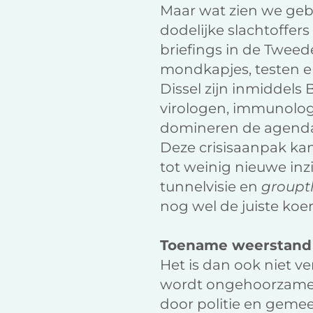
Maar wat zien we geb
dodelijke slachtoffe
briefings in de Tweede
mondkapjes, testen e
Dissel zijn inmiddel
virologen, immunolog
domineren de agenda e
Deze crisisaanpak kan 
tot weinig nieuwe inz
tunnelvisie en
groupt
nog wel de juiste koer
Toename weerstand
Het is dan ook niet v
wordt ongehoorzamer, 
door politie en geme