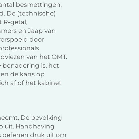
aantal besmettingen,
d. De (technische)
 R-getal,
ommers en Jaap van
verspoeld door
rofessionals
adviezen van het OMT.
e benadering is, het
t en de kans op
ch af of het kabinet
eneemt. De bevolking
p uit. Handhaving
s oefenen druk uit om