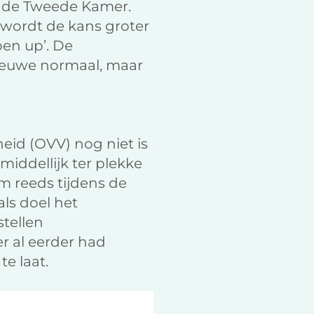
in de Tweede Kamer.
 wordt de kans groter
pen up’. De
ieuwe normaal, maar
eid (OVV) nog niet is
iddellijk ter plekke
om reeds tijdens de
als doel het
stellen
er al eerder had
te laat.