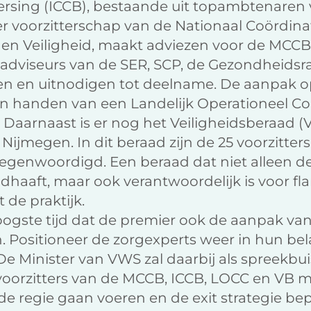
ersing (ICCB), bestaande uit topambtenaren 
 voorzitterschap van de Nationaal Coördina
g en Veiligheid, maakt adviezen voor de MCC
 adviseurs van de SER, SCP, de Gezondheid
n en uitnodigen tot deelname. De aanpak o
s in handen van een Landelijk Operationeel 
 Daarnaast is er nog het Veiligheidsberaad (
ijmegen. In dit beraad zijn de 25 voorzitter
rtegenwoordigd. Een beraad dat niet alleen d
haaft, maar ook verantwoordelijk is voor fl
 de praktijk.
oogste tijd dat de premier ook de aanpak van
. Positioneer de zorgexperts weer in hun bel
e Minister van VWS zal daarbij als spreekbu
voorzitters van de MCCB, ICCB, LOCC en VB m
 de regie gaan voeren en de exit strategie be