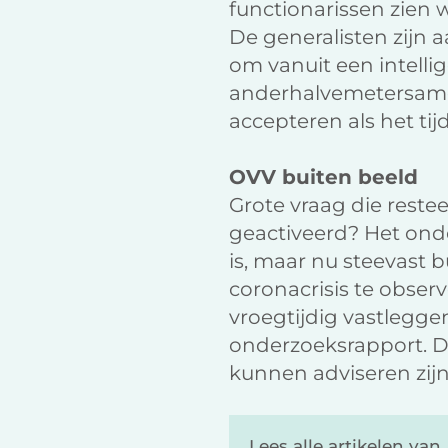
functionarissen zien 
De generalisten zijn 
om vanuit een intell
anderhalvemetersame
accepteren als het tij
OVV buiten beeld
Grote vraag die reste
geactiveerd? Het ond
is, maar nu steevast b
coronacrisis te obser
vroegtijdig vastlegge
onderzoeksrapport. De
kunnen adviseren zijn 
Lees alle artikelen van