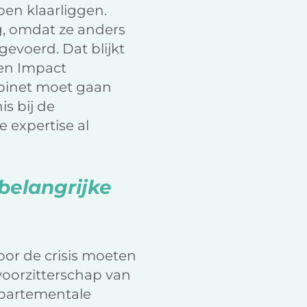
ben klaarliggen.
ag, omdat ze anders
evoerd. Dat blijkt
en Impact
binet moet gaan
is bij de
 expertise al
belangrijke
door de crisis moeten
voorzitterschap van
epartementale