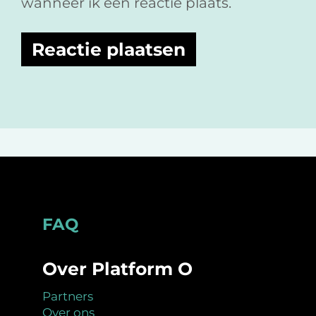
wanneer ik een reactie plaats.
Footer
FAQ
Over Platform O
Partners
Over ons