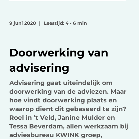
e
e
e
l
l
l
o
o
v
9 juni 2020
|
Leestijd: 4 - 6 min
p
p
i
F
L
a
a
i
e
Doorwerking van
c
n
-
e
k
m
advisering
b
e
a
o
d
i
Advisering gaat uiteindelijk om
o
I
l
doorwerking van de adviezen. Maar
k
n
hoe vindt doorwerking plaats en
waarop dient dit gebaseerd te zijn?
Roel in ’t Veld, Janine Mulder en
Tessa Beverdam, allen werkzaam bij
adviesbureau KWINK groep,