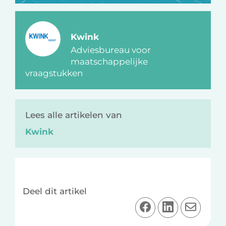
Kwink
Adviesbureau voor
maatschappelijke
vraagstukken
Lees alle artikelen van
Kwink
Deel dit artikel
D
D
D
e
e
e