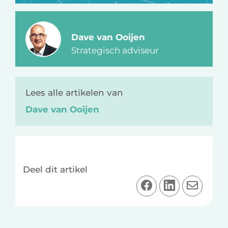
Dave van Ooijen
Strategisch adviseur
Lees alle artikelen van
Dave van Ooijen
Deel dit artikel
D
D
D
e
e
e
e
e
e
l
l
l