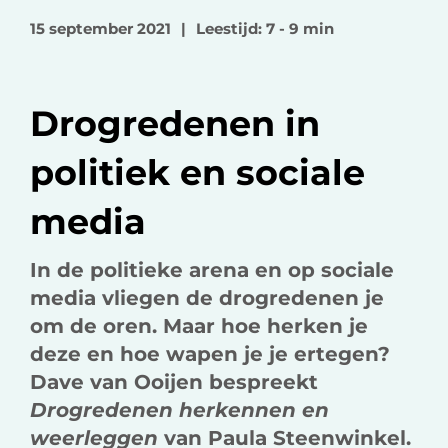
o
o
v
15 september 2021
|
Leestijd: 7 - 9 min
p
p
i
F
L
a
a
i
e
Drogredenen in
c
n
-
e
k
m
politiek en sociale
b
e
a
o
d
i
media
o
I
l
k
n
In de politieke arena en op sociale
media vliegen de drogredenen je
om de oren. Maar hoe herken je
deze en hoe wapen je je ertegen?
Dave van Ooijen bespreekt
Drogredenen herkennen en
weerleggen
van Paula Steenwinkel.