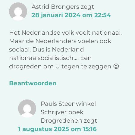
c
n
-
Astrid Brongers
zegt
e
k
m
28 januari 2024 om 22:54
b
e
a
o
d
i
Het Nederlandse volk voelt nationaal.
o
I
l
Maar de Nederlanders voelen ook
k
n
sociaal. Dus is Nederland
nationaalsocialistisch…. Een
drogreden om U tegen te zeggen 😉
Beantwoorden
Pauls Steenwinkel
Schrijver boek
Drogredenen
zegt
1 augustus 2025 om 15:16