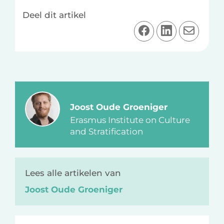
Deel dit artikel
D
D
D
e
e
e
e
e
e
l
l
l
o
o
v
p
p
i
F
L
a
Joost Oude Groeniger
a
i
e
Erasmus Institute on Culture
c
n
-
and Stratification
e
k
m
b
e
a
o
d
i
Lees alle artikelen van
o
I
l
Joost Oude Groeniger
k
n