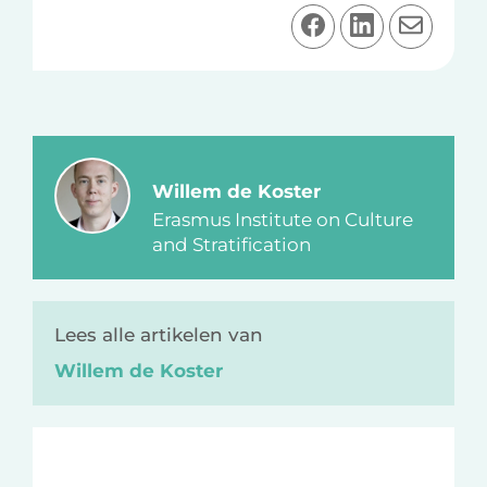
D
D
D
e
e
e
e
e
e
l
l
l
o
o
v
p
p
i
F
L
a
Willem de Koster
a
i
e
Erasmus Institute on Culture
c
n
-
and Stratification
e
k
m
b
e
a
o
d
i
Lees alle artikelen van
o
I
l
Willem de Koster
k
n