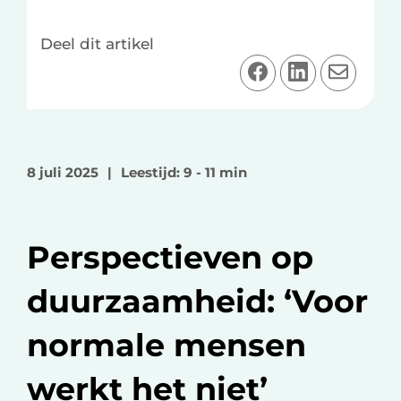
Deel dit artikel
D
D
D
e
e
e
e
e
e
l
l
l
o
o
v
8 juli 2025
|
Leestijd: 9 - 11 min
p
p
i
F
L
a
a
i
e
Perspectieven op
c
n
-
e
k
m
duurzaamheid: ‘Voor
b
e
a
o
d
i
normale mensen
o
I
l
k
n
werkt het niet’