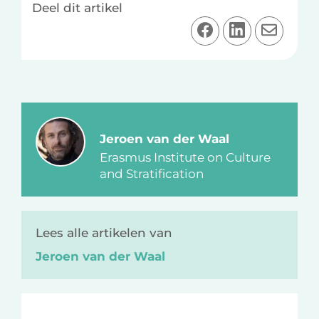
Deel dit artikel
D
D
D
e
e
e
e
e
e
l
l
l
o
o
v
p
p
i
F
L
a
Jeroen van der Waal
a
i
e
Erasmus Institute on Culture
c
n
-
and Stratification
e
k
m
b
e
a
o
d
i
Lees alle artikelen van
o
I
l
Jeroen van der Waal
k
n