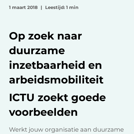
o
o
v
1 maart 2018
|
Leestijd: 1 min
p
p
i
F
L
a
a
i
e
Op zoek naar
c
n
-
e
k
m
duurzame
b
e
a
o
d
i
inzetbaarheid en
o
I
l
k
n
arbeidsmobiliteit
ICTU zoekt goede
voorbeelden
Werkt jouw organisatie aan duurzame