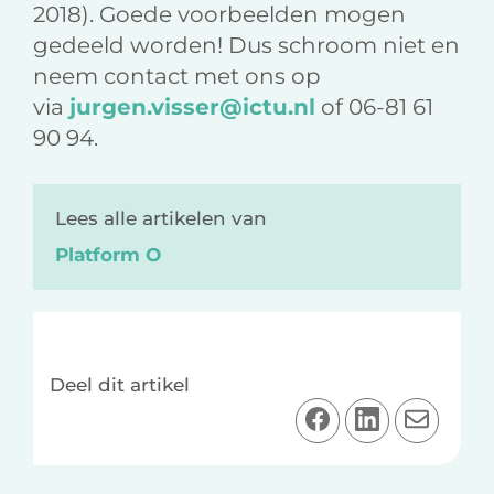
2018). Goede voorbeelden mogen
gedeeld worden! Dus schroom niet en
neem contact met ons op
via
jurgen.visser@ictu.nl
of 06-81 61
90 94.
Lees alle artikelen van
Platform O
Deel dit artikel
D
D
D
e
e
e
e
e
e