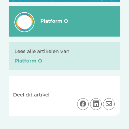
Platform O
Lees alle artikelen van
Platform O
Deel dit artikel
D
D
D
e
e
e
e
e
e
l
l
l