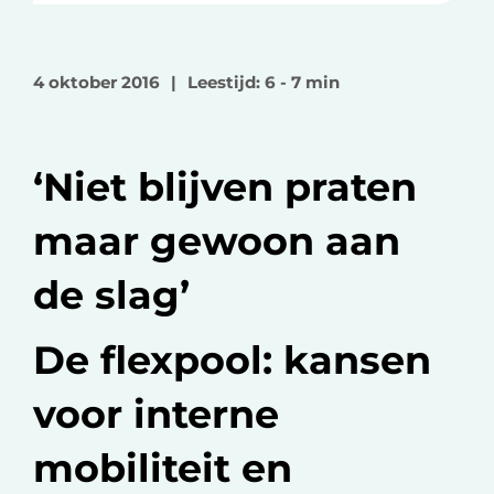
e
e
e
l
l
l
o
o
v
4 oktober 2016
|
Leestijd: 6 - 7 min
p
p
i
F
L
a
a
i
e
‘Niet blijven praten
c
n
-
e
k
m
maar gewoon aan
b
e
a
o
d
i
de slag’
o
I
l
k
n
De flexpool: kansen
voor interne
mobiliteit en