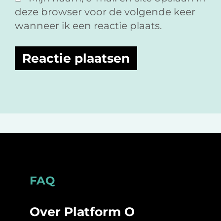
deze browser voor de volgende keer
wanneer ik een reactie plaats.
Footer
FAQ
Over Platform O