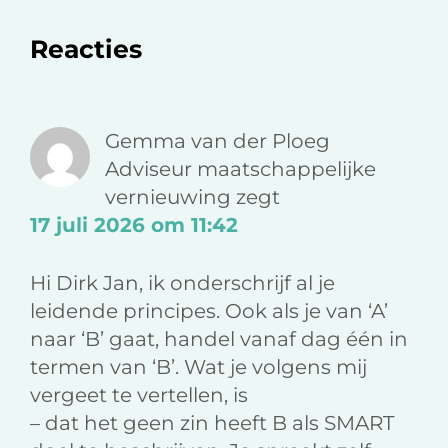
l
l
l
o
o
v
Lees
Reacties
p
p
i
F
L
a
Interacties
a
i
e
c
n
-
Gemma van der Ploeg
e
k
m
Adviseur maatschappelijke
b
e
a
vernieuwing
zegt
o
d
i
17 juli 2026 om 11:42
o
I
l
k
n
Hi Dirk Jan, ik onderschrijf al je
leidende principes. Ook als je van ‘A’
naar ‘B’ gaat, handel vanaf dag één in
termen van ‘B’. Wat je volgens mij
vergeet te vertellen, is
– dat het geen zin heeft B als SMART