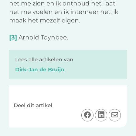
het me zien en ik onthoud het; laat
het me voelen en ik interneer het, ik
maak het mezelf eigen.
[3]
Arnold Toynbee.
Lees alle artikelen van
Dirk-Jan de Bruijn
Deel dit artikel
D
D
D
e
e
e
e
e
e