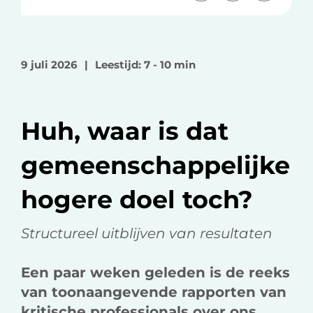
e
e
e
e
e
e
l
l
l
o
o
v
9 juli 2026
|
Leestijd: 7 - 10 min
p
p
i
F
L
a
a
i
e
Huh, waar is dat
c
n
-
e
k
m
gemeenschappelijke
b
e
a
o
d
i
hogere doel toch?
o
I
l
k
n
Structureel uitblijven van resultaten
Een paar weken geleden is de reeks
van toonaangevende rapporten van
kritische professionals over ons