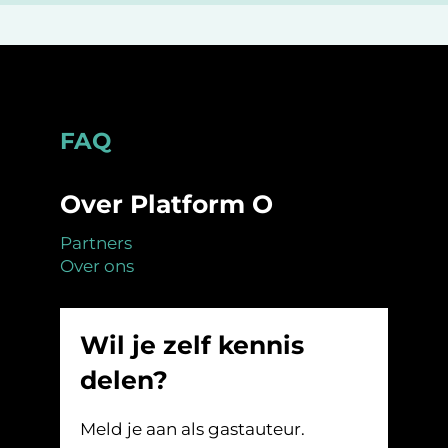
Footer
FAQ
Over Platform O
Partners
Over ons
Wil je zelf kennis
delen?
Meld je aan als gastauteur.