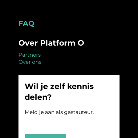
Footer
FAQ
Over Platform O
Partners
Over ons
Wil je zelf kennis
delen?
Meld je aan als gastauteur.