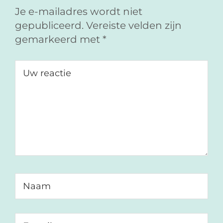
e
k
m
Je e-mailadres wordt niet
b
e
a
gepubliceerd.
Vereiste velden zijn
o
d
i
gemarkeerd met
*
o
I
l
k
n