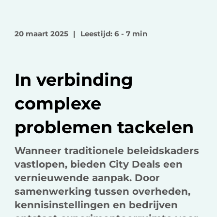
e
e
e
l
l
l
o
o
v
20 maart 2025
|
Leestijd: 6 - 7 min
p
p
i
F
L
a
a
i
e
In verbinding
c
n
-
e
k
m
complexe
b
e
a
o
d
i
problemen tackelen
o
I
l
k
n
Wanneer traditionele beleidskaders
vastlopen, bieden City Deals een
vernieuwende aanpak. Door
samenwerking tussen overheden,
kennisinstellingen en bedrijven