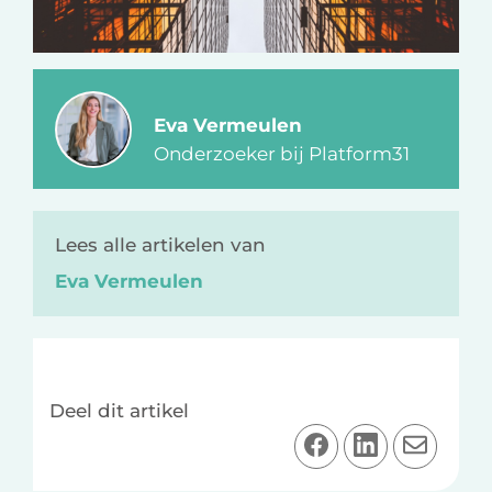
Eva Vermeulen
Onderzoeker bij Platform31
Lees alle artikelen van
Eva Vermeulen
Deel dit artikel
D
D
D
e
e
e